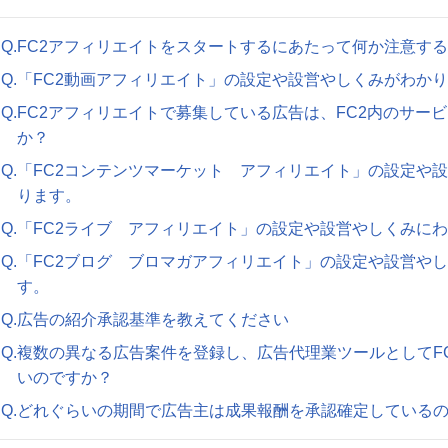
Q.FC2アフィリエイトをスタートするにあたって何か注意す
Q.「FC2動画アフィリエイト」の設定や設営やしくみがわか
Q.FC2アフィリエイトで募集している広告は、FC2内のサ
か？
Q.「FC2コンテンツマーケット アフィリエイト」の設定や
ります。
Q.「FC2ライブ アフィリエイト」の設定や設営やしくみに
Q.「FC2ブログ ブロマガアフィリエイト」の設定や設営や
す。
Q.広告の紹介承認基準を教えてください
Q.複数の異なる広告案件を登録し、広告代理業ツールとしてF
いのですか？
Q.どれぐらいの期間で広告主は成果報酬を承認確定している