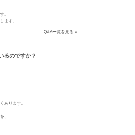
す。
します。
Q&A一覧を見る »
いるのですか？
くあります。
とを、