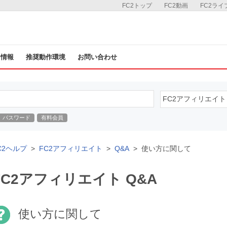
FC2トップ
FC2動画
FC2ライ
ス情報
推奨動作環境
お問い合わせ
パスワード
有料会員
C2ヘルプ
FC2アフィリエイト
Q&A
使い方に関して
FC2アフィリエイト Q&A
使い方に関して