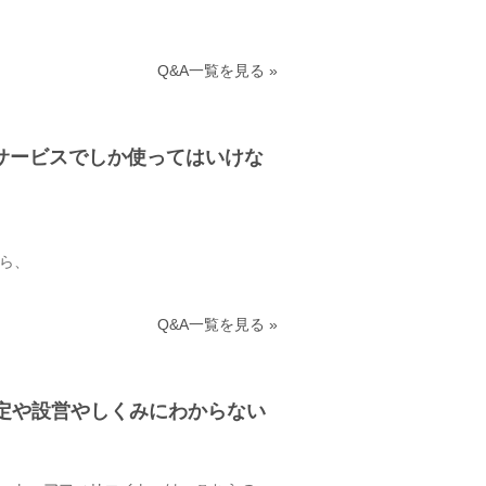
Q&A一覧を見る »
のサービスでしか使ってはいけな
ら、
Q&A一覧を見る »
設定や設営やしくみにわからない