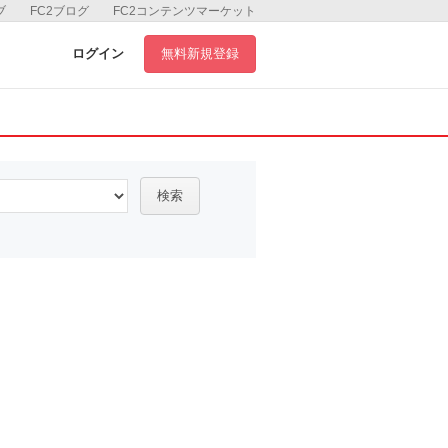
ブ
FC2ブログ
FC2コンテンツマーケット
ログイン
無料新規登録
検索