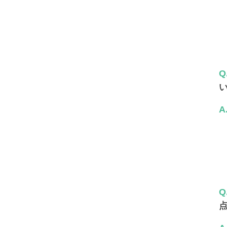
Q
A
Q