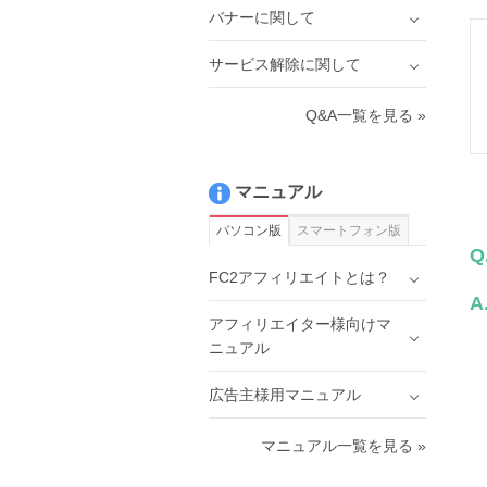
バナーに関して
サービス解除に関して
Q&A一覧を見る »
マニュアル
パソコン版
スマートフォン版
Q
FC2アフィリエイトとは？
A
アフィリエイター様向けマ
ニュアル
広告主様用マニュアル
マニュアル一覧を見る »