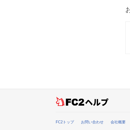
ヘルプ
FC2トップ
お問い合わせ
会社概要