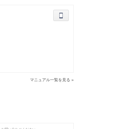
マニュアル一覧を見る »