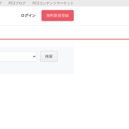
ブ
FC2ブログ
FC2コンテンツマーケット
ログイン
無料新規登録
検索