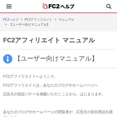
ヘルプ
FC2ヘルプ
FC2アフィリエイト
マニュアル
【ユーザー向けマニュアル】
FC2アフィリエイト マニュアル
【ユーザー向けマニュアル】
FC2アフィリエイトへようこそ。
FC2アフィリエイトは、あなたのブログやホームページへ
広告主の指定バナーを掲載いただくことから、はじまります。
あなたのブログやホームページの閲覧者が、広告主の宣伝商品を購