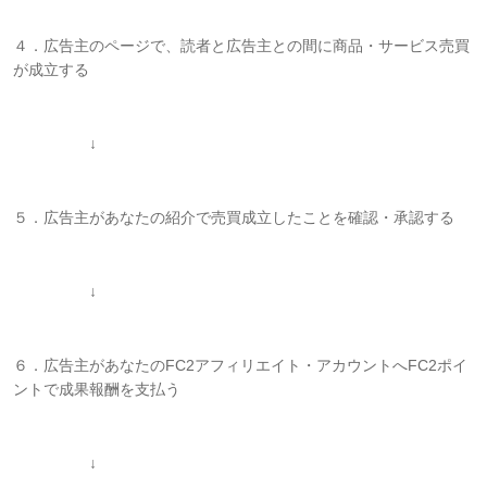
４．広告主のページで、読者と広告主との間に商品・サービス売買
が成立する
↓
５．広告主があなたの紹介で売買成立したことを確認・承認する
↓
６．広告主があなたのFC2アフィリエイト・アカウントへFC2ポイ
ントで成果報酬を支払う
↓