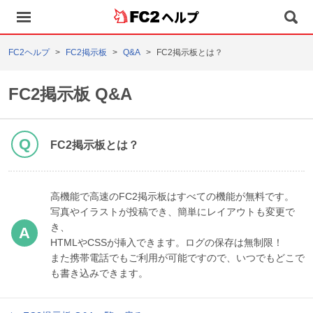
ヘルプ
FC2ヘルプ
FC2掲示板
Q&A
FC2掲示板とは？
FC2掲示板 Q&A
FC2掲示板とは？
高機能で高速のFC2掲示板はすべての機能が無料です。
写真やイラストが投稿でき、簡単にレイアウトも変更で
き、
HTMLやCSSが挿入できます。ログの保存は無制限！
また携帯電話でもご利用が可能ですので、いつでもどこで
も書き込みできます。