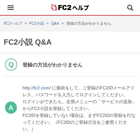
ヘルプ
FC2ヘルプ
FC2小説
Q&A
登録の方法がわかりません
FC2小説 Q&A
登録の方法がわかりません
http://fc2.com/
に接続をして、ご登録のFC2IDメールアド
レス、パスワードを入力してログインしてください。
ログインができたら、左側メニューの「サービスの追加」
からFC2小説を登録してください。
FC2IDを登録していない場合は、まずFC2IDの登録を行な
ってください。（FC2IDのご登録方法をご参照くださ
い。）