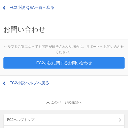
FC2小説 Q&A一覧へ戻る
お問い合わせ
ヘルプをご覧になっても問題が解決されない場合は、サポートへお問い合わせ
ください。
FC2小説に関するお問い合わせ
FC2小説ヘルプへ戻る
このページの先頭へ
FC2ヘルプトップ