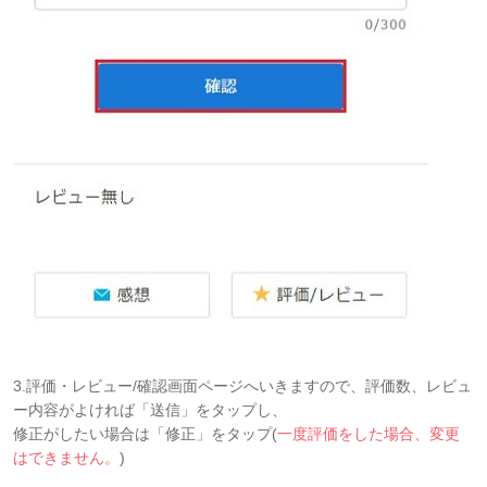
3.評価・レビュー/確認画面ページへいきますので、評価数、レビュ
ー内容がよければ「送信」をタップし、
修正がしたい場合は「修正」をタップ(
一度評価をした場合、変更
はできません。
)