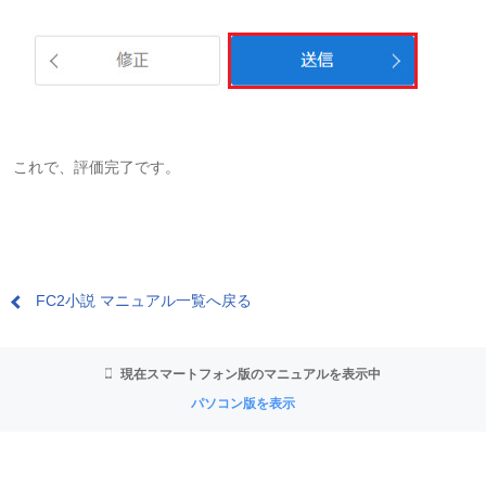
これで、評価完了です。
FC2小説 マニュアル一覧へ戻る
現在スマートフォン版のマニュアルを表示中
パソコン版を表示