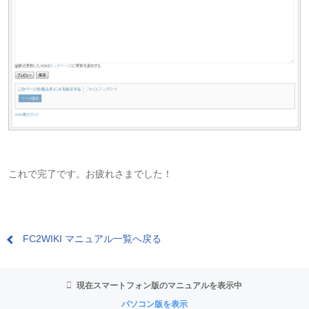
これで完了です。お疲れさまでした！
FC2WIKI マニュアル一覧へ戻る
現在スマートフォン版のマニュアルを表示中
パソコン版を表示