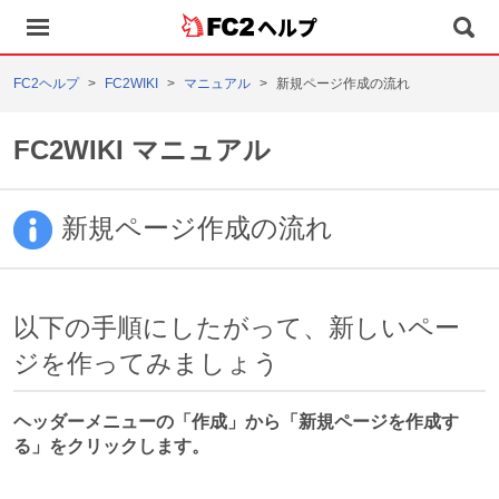
ヘルプ
FC2ヘルプ
FC2WIKI
マニュアル
新規ページ作成の流れ
FC2WIKI マニュアル
新規ページ作成の流れ
以下の手順にしたがって、新しいペー
ジを作ってみましょう
ヘッダーメニューの「作成」から「新規ページを作成す
る」をクリックします。