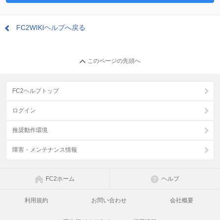
FC2WIKIヘルプへ戻る
このページの先頭へ
FC2ヘルプトップ
ログイン
推奨動作環境
障害・メンテナンス情報
FC2ホーム
ヘルプ
利用規約
お問い合わせ
会社概要