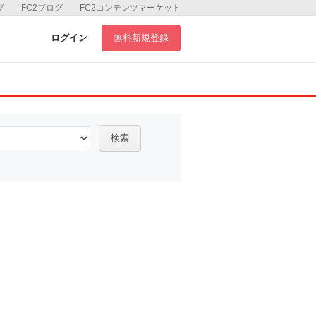
ブ
FC2ブログ
FC2コンテンツマーケット
ログイン
無料新規登録
検索