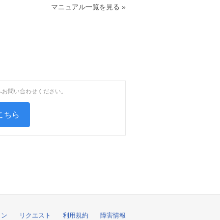
マニュアル一覧を見る »
へお問い合わせください。
こちら
ョン
リクエスト
利用規約
障害情報