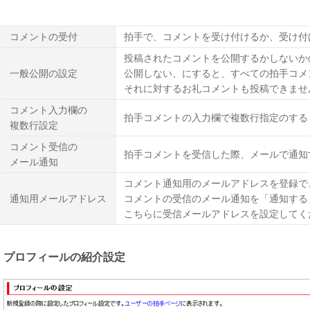
コメントの受付
拍手で、コメントを受け付けるか、受け付
投稿されたコメントを公開するかしないか
一般公開の設定
公開しない、にすると、すべての拍手コメ
それに対するお礼コメントも投稿できませ
コメント入力欄の
拍手コメントの入力欄で複数行指定のする
複数行設定
コメント受信の
拍手コメントを受信した際、メールで通知
メール通知
コメント通知用のメールアドレスを登録で
通知用メールアドレス
コメントの受信のメール通知を「通知する
こちらに受信メールアドレスを設定してく
プロフィールの紹介設定