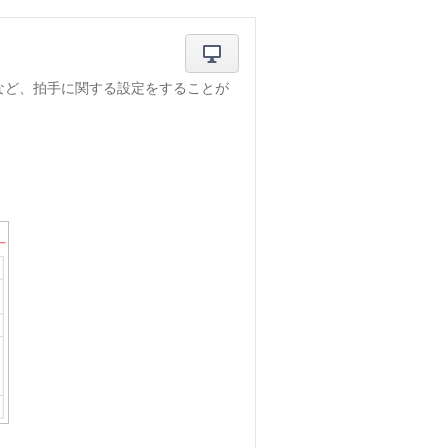
など、拍手に関する設定をすることが