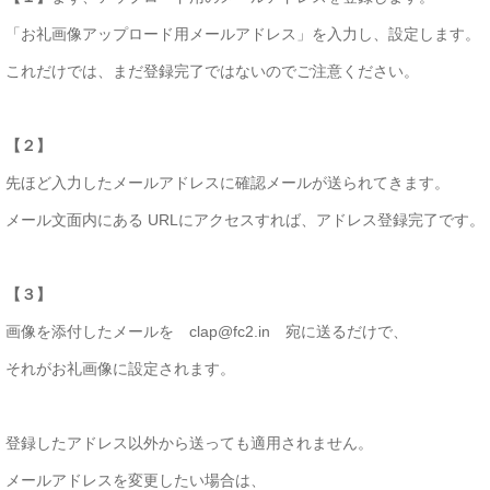
「お礼画像アップロード用メールアドレス」を入力し、設定します。
これだけでは、まだ登録完了ではないのでご注意ください。
【２】
先ほど入力したメールアドレスに確認メールが送られてきます。
メール文面内にある URLにアクセスすれば、アドレス登録完了です。
【３】
画像を添付したメールを clap@fc2.in 宛に送るだけで、
それがお礼画像に設定されます。
登録したアドレス以外から送っても適用されません。
メールアドレスを変更したい場合は、