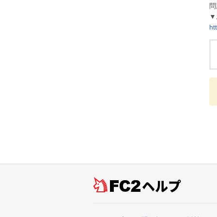
問
▼
ht
ヘルプ