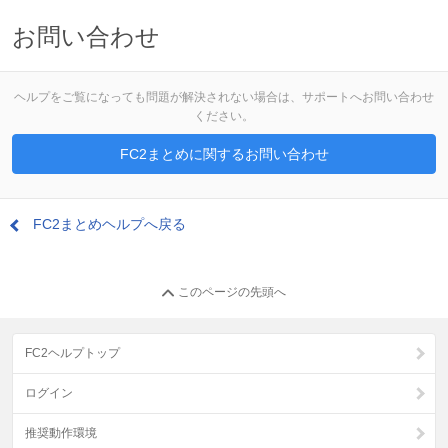
お問い合わせ
ヘルプをご覧になっても問題が解決されない場合は、サポートへお問い合わせ
ください。
FC2まとめに関するお問い合わせ
FC2まとめヘルプへ戻る
このページの先頭へ
FC2ヘルプトップ
ログイン
推奨動作環境