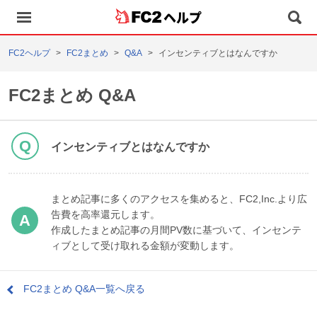
ヘルプ
FC2ヘルプ
FC2まとめ
Q&A
インセンティブとはなんですか
FC2まとめ Q&A
インセンティブとはなんですか
まとめ記事に多くのアクセスを集めると、FC2,Inc.より広
告費を高率還元します。
作成したまとめ記事の月間PV数に基づいて、インセンテ
ィブとして受け取れる金額が変動します。
FC2まとめ Q&A一覧へ戻る