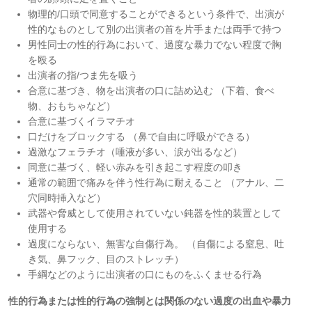
物理的/口頭で同意することができるという条件で、出演が
性的なものとして別の出演者の首を片手または両手で持つ
男性同士の性的行為において、過度な暴力でない程度で胸
を殴る
出演者の指/つま先を吸う
合意に基づき、物を出演者の口に詰め込む （下着、食べ
物、おもちゃなど）
合意に基づくイラマチオ
口だけをブロックする （鼻で自由に呼吸ができる）
過激なフェラチオ（唾液が多い、涙が出るなど）
同意に基づく、軽い赤みを引き起こす程度の叩き
通常の範囲で痛みを伴う性行為に耐えること （アナル、二
穴同時挿入など）
武器や脅威として使用されていない鈍器を性的装置として
使用する
過度にならない、無害な自傷行為。 （自傷による窒息、吐
き気、鼻フック、目のストレッチ）
手綱などのように出演者の口にものをふくませる行為
性的行為または性的行為の強制とは関係のない過度の出血や暴力