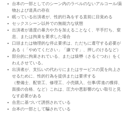
台本の一部としてのシーン内のラベルのないアルコール/薬
物および道具の存在
眠っている出演者が、性的行為をする直前に目覚める
セックスシーン以外での無能力な状態
出演者が過度の暴力や力を加えることなく、平手打ち、窒
息、または拘束を要求した場合
口頭または物理的な停止要求は、ただちに遵守する必要が
ある（「やめてください」「嫌です」、押しのけるなど）
部分的に拘束されている、または猿轡（さるぐつわ）をく
わえさせている。
出演者が、支払いの代わりにまたはサービスの質を向上さ
せるために、性的行為を提供または要求する
（整備士、配管工、修理工、小売購入、仕事/昇進の獲得、
面接の合格、など）これは、圧力や悪影響のない取引と見
なす必要がある
合意に基づいて誘拐されている
台本の一部として騙されている