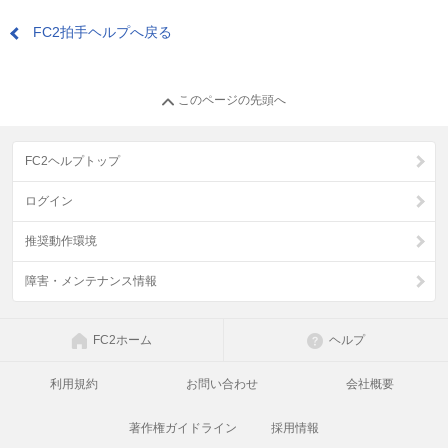
FC2拍手ヘルプへ戻る
このページの先頭へ
FC2ヘルプトップ
ログイン
推奨動作環境
障害・メンテナンス情報
FC2ホーム
ヘルプ
利用規約
お問い合わせ
会社概要
著作権ガイドライン
採用情報