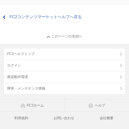
FC2コンテンツマーケットヘルプへ戻る
このページの先頭へ
FC2ヘルプトップ
ログイン
推奨動作環境
障害・メンテナンス情報
FC2ホーム
ヘルプ
利用規約
お問い合わせ
会社概要