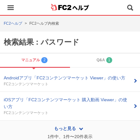
ヘルプ
FC2ヘルプ
FC2ヘルプ内検索
検索結果 : パスワード
マニュアル
Q&A
2
1
Androidアプリ「FC2コンテンツマーケット Viewer」の使い方
FC2コンテンツマーケット
iOSアプリ「FC2コンテンツマーケット 購入動画 Viewer」の使
い方
FC2コンテンツマーケット
もっと見る
1件中、1件〜
20
件表示